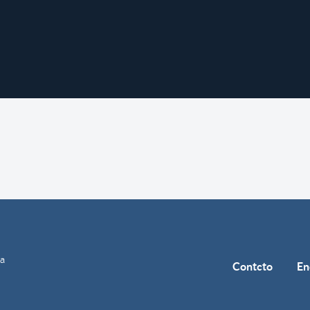
ía
Contcto
En