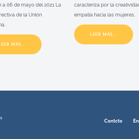
 a 06 de mayo del 2021 La
caracteriza por la creativida
irectiva de la Unión
empatía hacia las mujeres...
a...
LEER MÁS...
LEER MÁS...
ía
Contcto
En