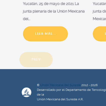
Yucatán, 25 de mayo de 2021 La
Yucatán
junta plenaria de la Unión Mexicana
junta d
del...
Mexican
LEER MÁS...
PREV
©
Unión Mexicana del Sureste
2012 - 2026
Desarrollado por el Departamento de Tencolog
de la
Unión Mexicana del Sureste A.R..