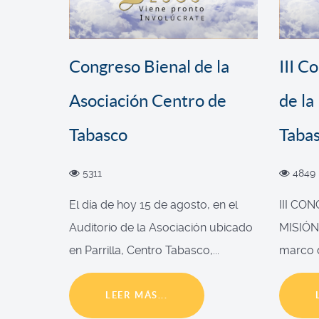
Congreso Bienal de la
III C
Asociación Centro de
de la
Tabasco
Taba
5311
4849
El día de hoy 15 de agosto, en el
III CO
Auditorio de la Asociación ubicado
MISIÓN
en Parrilla, Centro Tabasco,...
marco d
LEER MÁS...