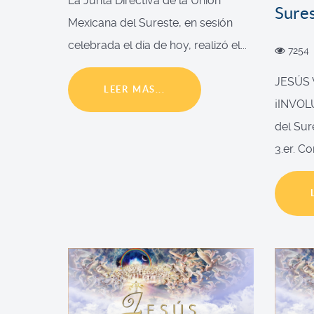
La Junta Directiva de la Unión
Sure
Mexicana del Sureste, en sesión
celebrada el día de hoy, realizó el...
7254
JESÚS
LEER MÁS...
¡INVOL
del Sur
3.er. Co