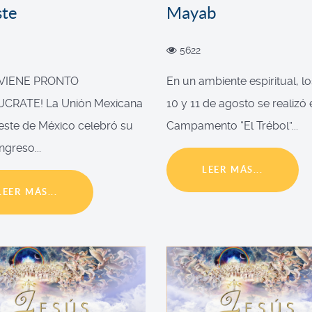
ste
Mayab
5622
 VIENE PRONTO
En un ambiente espiritual, lo
UCRATE! La Unión Mexicana
10 y 11 de agosto se realizó 
este de México celebró su
Campamento “El Trébol”...
ngreso...
LEER MÁS...
LEER MÁS...