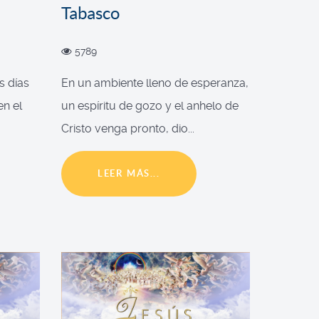
Tabasco
5789
s días
En un ambiente lleno de esperanza,
en el
un espíritu de gozo y el anhelo de
Cristo venga pronto, dio...
LEER MÁS...