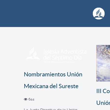
Nombramientos Unión
Mexicana del Sureste
III C
644
Unió