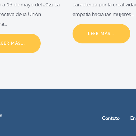
 a 06 de mayo del 2021 La
caracteriza por la creativida
irectiva de la Unión
empatía hacia las mujeres...
a...
LEER MÁS...
LEER MÁS...
ía
Contcto
En