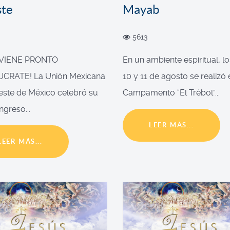
ste
Mayab
5613
 VIENE PRONTO
En un ambiente espiritual, lo
UCRATE! La Unión Mexicana
10 y 11 de agosto se realizó 
este de México celebró su
Campamento “El Trébol”...
ngreso...
LEER MÁS...
LEER MÁS...