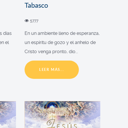
Tabasco
5777
s días
En un ambiente lleno de esperanza,
en el
un espíritu de gozo y el anhelo de
Cristo venga pronto, dio...
LEER MÁS...