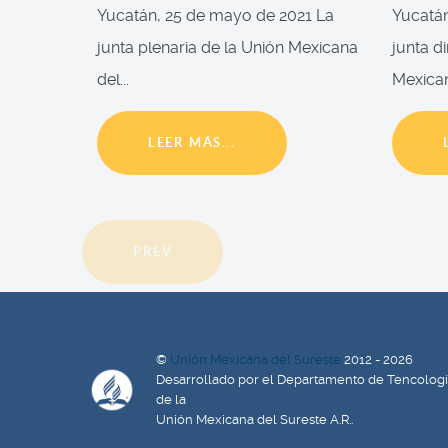
Yucatán, 25 de mayo de 2021 La
Yucatán
junta plenaria de la Unión Mexicana
junta d
del...
Mexican
LEER MÁS...
PREV
©
Unión Mexicana del Sureste
2012 - 2026
Desarrollado por el Departamento de Tencolog
de la
Unión Mexicana del Sureste A.R..