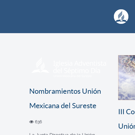
Nombramientos Unión
Mexicana del Sureste
III C
636
Unió