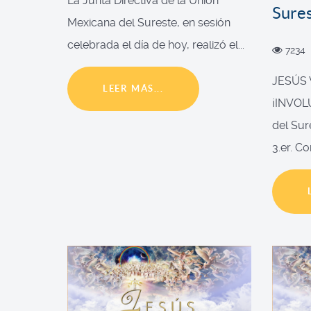
La Junta Directiva de la Unión
Sure
Mexicana del Sureste, en sesión
celebrada el día de hoy, realizó el...
7234
JESÚS
LEER MÁS...
¡INVOL
del Sur
3.er. Co