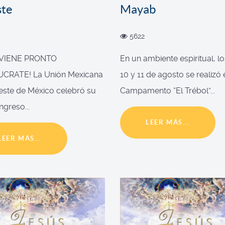
ste
Mayab
5622
 VIENE PRONTO
En un ambiente espiritual, lo
UCRATE! La Unión Mexicana
10 y 11 de agosto se realizó 
este de México celebró su
Campamento “El Trébol”...
ngreso...
LEER MÁS...
LEER MÁS...