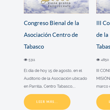
Congreso Bienal de la
III C
Asociación Centro de
de la
Tabasco
Taba
5311
4850
El día de hoy 15 de agosto, en el
III CO
Auditorio de la Asociación ubicado
MISIÓN
en Parrilla, Centro Tabasco,...
marco d
LEER MÁS...