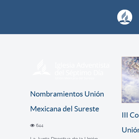
Nombramientos Unión
Mexicana del Sureste
III C
644
Unió