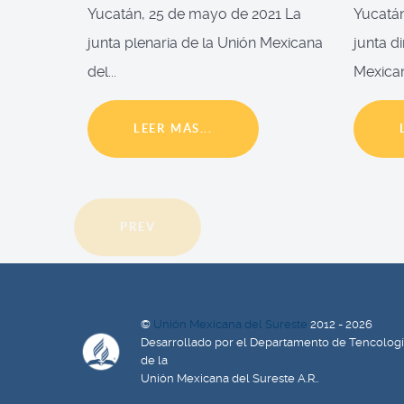
Yucatán, 25 de mayo de 2021 La
Yucatán
junta plenaria de la Unión Mexicana
junta d
del...
Mexican
LEER MÁS...
PREV
©
Unión Mexicana del Sureste
2012 - 2026
Desarrollado por el Departamento de Tencolog
de la
Unión Mexicana del Sureste A.R..