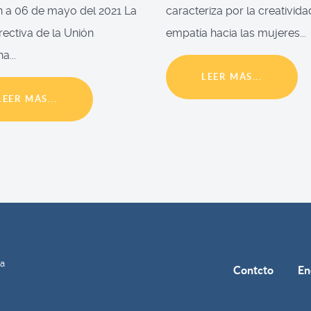
 a 06 de mayo del 2021 La
caracteriza por la creativida
irectiva de la Unión
empatía hacia las mujeres...
a...
LEER MÁS...
LEER MÁS...
ía
Contcto
En