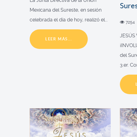
La Junta Directiva de la Unión
Sure
Mexicana del Sureste, en sesión
celebrada el día de hoy, realizó el...
7254
JESÚS
LEER MÁS...
¡INVOL
del Sur
3.er. Co