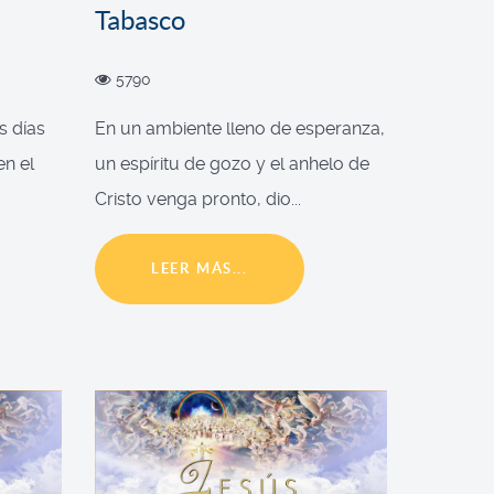
Tabasco
5790
s días
En un ambiente lleno de esperanza,
en el
un espíritu de gozo y el anhelo de
Cristo venga pronto, dio...
LEER MÁS...