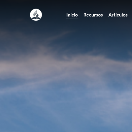
Inicio
Recursos
Articulos