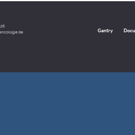
026
Gantry
Docu
encología de